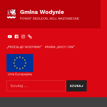
Gmina Wodynie
POWIAT SIEDLECKI, WOJ. MAZOWIECKIE
YouTube
Facebook
Instagram
SportSiedlce.pl
FACEBOOK
ODNOŚNIKI NAGLÓWEK
„PRZEGLĄD WODYŃSKI”
KRAINA „NOCY I DNI”
Unia Europejska
Szukaj dla: