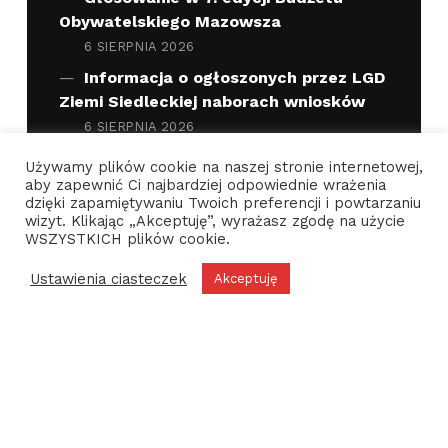
Obywatelskiego Mazowsza
6 SIERPNIA 2026
Informacja o ogłoszonych przez LGD
Ziemi Siedleckiej naborach wniosków
6 SIERPNIA 2026
Nabór wniosków o zwrot podatku
Używamy plików cookie na naszej stronie internetowej,
akcyzowego zawartego w cenie oleju
aby zapewnić Ci najbardziej odpowiednie wrażenia
dzięki zapamiętywaniu Twoich preferencji i powtarzaniu
napędowego wykorzystywanego do
wizyt. Klikając „Akceptuję”, wyrażasz zgodę na użycie
produkcji rolnej
WSZYSTKICH plików cookie.
31 LIPCA 2026
Ustawienia ciasteczek
Akceptuję
Informacja o wstrzymaniu naboru
wniosków dotyczących dofinansowania
MENU
zabiegów sterylizacji, kastracji oraz
znakowania zwierząt właścicielskich
30 LIPCA 2026