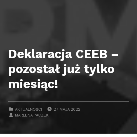
Deklaracja CEEB –
pozostał już tylko
miesiąc!
POSTED ON:
CATEGORIZED IN:
AKTUALNOŚCI
27 MAJA 2022
WRITTEN BY:
MARLENA PACZEK