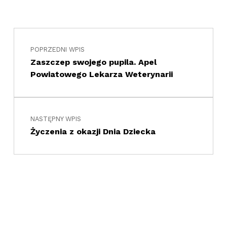
Nawigacja wpisu
Skip back to main navigation
POPRZEDNI WPIS
Zaszczep swojego pupila. Apel
Powiatowego Lekarza Weterynarii
NASTĘPNY WPIS
Życzenia z okazji Dnia Dziecka