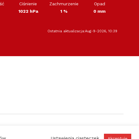
ść
Ciśnienie
Zachmurzenie
Opad
1022 hPa
1 %
0 mm
Ostatnia aktualizacja:Aug-9-2026, 10:39
PRZYDATNE ODNOŚNIKI
ków
Ustawienia ciasteczek
Akceptuję