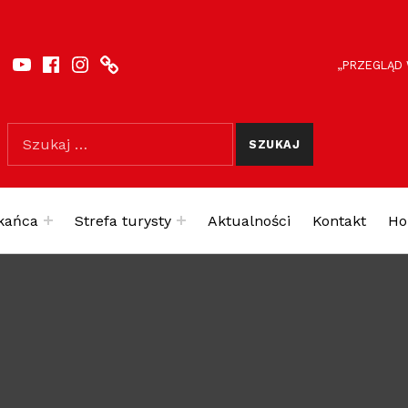
YouTube
Facebook
Instagram
SportSiedlce.pl
ODNOŚNIKI NAGLÓWE
FACEBOOK
„PRZEGLĄD
Szukaj dla:
kańca
Strefa turysty
Aktualności
Kontakt
Ho