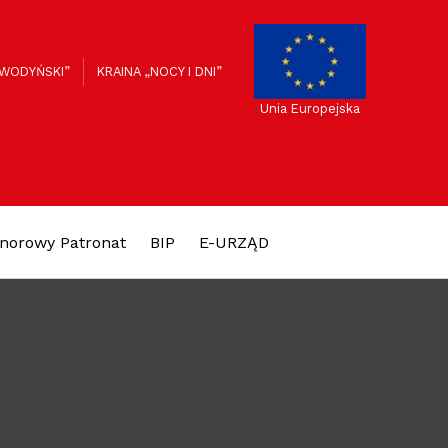
K
 WODYŃSKI”
KRAINA „NOCY I DNI”
Unia Europejska
norowy Patronat
BIP
E-URZĄD