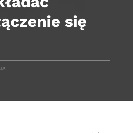
kładać
łączenie się
ZEK