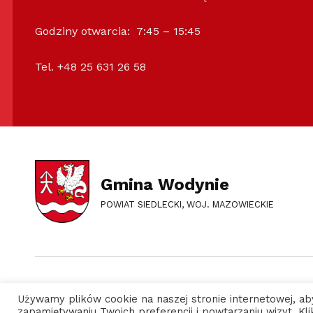
Godziny otwarcia: 7:45 – 15:45
Tel. +48 25 631 26 58
Gmina Wodynie
POWIAT SIEDLECKI, WOJ. MAZOWIECKIE
Serdecznie witamy na nowej odsłonie strony
Używamy plików cookie na naszej stronie internetowej, ab
zapamiętywaniu Twoich preferencji i powtarzaniu wizyt. K