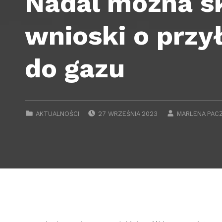
Nadal można s
wnioski o przy
do gazu
POSTED ON:
WRITTEN BY:
CATEGORIZED IN:
AKTUALNOŚCI
27 WRZEŚNIA 2023
MARLENA PAC