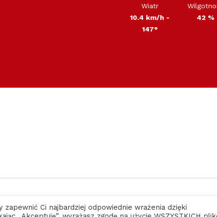
Wiatr
Wilgotno
10.4 km/h -
42 %
147°
STREFA MIESZKAŃCA
y zapewnić Ci najbardziej odpowiednie wrażenia dzięki
likając „Akceptuję”, wyrażasz zgodę na użycie WSZYSTKICH pli