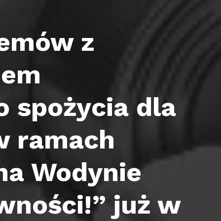
żemów z
nem
o spożycia dla
w ramach
ina Wodynie
wności!” już w