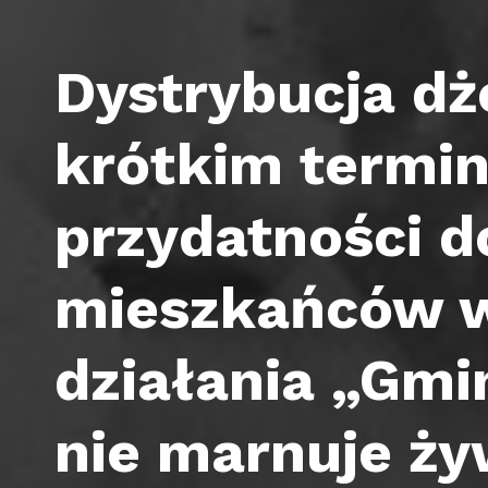
Dystrybucja d
krótkim termi
przydatności d
mieszkańców 
działania „Gm
nie marnuje ży