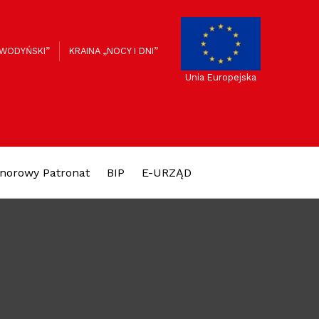
K
 WODYŃSKI”
KRAINA „NOCY I DNI”
Unia Europejska
norowy Patronat
BIP
E-URZĄD