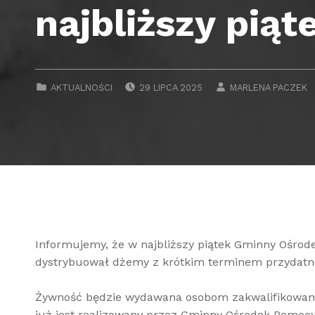
najbliższy piąt
POSTED ON:
WRITTEN BY:
CATEGORIZED IN:
AKTUALNOŚCI
29 LIPCA 2025
MARLENA PACZEK
Informujemy, że w najbliższy piątek Gminny Ośro
dystrybuował dżemy z krótkim terminem przydatno
Żywność będzie wydawana osobom zakwalifikowan
już jest realizowany przez Gminny Ośrodek Pomoc