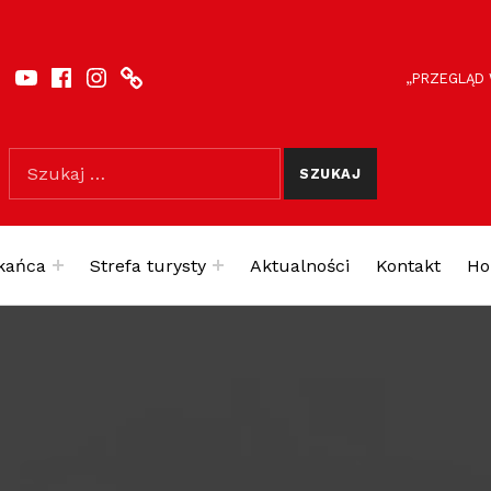
YouTube
Facebook
Instagram
SportSiedlce.pl
ODNOŚNIKI NAGLÓWE
FACEBOOK
„PRZEGLĄD
Szukaj dla:
kańca
Strefa turysty
Aktualności
Kontakt
Ho