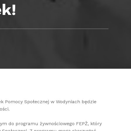
ek!
dek Pomocy Społecznej w Wodyniach będzie
ści.
ym do programu żywnościowego FEPŻ, który
y Społecznej. Z programu mogą skorzystać