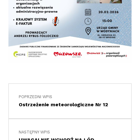
Nawigacja wpisu
Skip back to main navigation
POPRZEDNI WPIS
Ostrzeżenie meteorologiczne Nr 12
NASTĘPNY WPIS
UWAGA! NIE WCHODŹ NA LÓD