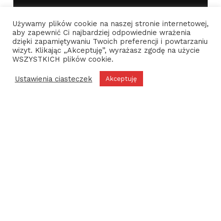
Używamy plików cookie na naszej stronie internetowej,
aby zapewnić Ci najbardziej odpowiednie wrażenia
dzięki zapamiętywaniu Twoich preferencji i powtarzaniu
wizyt. Klikając „Akceptuję”, wyrażasz zgodę na użycie
WSZYSTKICH plików cookie.
Ustawienia ciasteczek
Akceptuję
Prognoza pogody
MENU
dla Wodynie
23
Urząd Gminy
Wodynie
Wiatr
7.27 km/h - 2°
ul. Siedlecka 43,
08-
117 Wodynie
Wilgotność
68 %
Dni otwarcia: