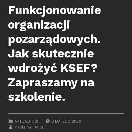
Funkcjonowanie
organizacji
pozarządowych.
Jak skutecznie
wdrożyć KSEF?
Zapraszamy na
szkolenie.
POSTED ON:
CATEGORIZED IN:
AKTUALNOŚCI
3 LUTEGO 2026
WRITTEN BY:
MARLENA PACZEK