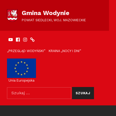
Gmina Wodynie
POWIAT SIEDLECKI, WOJ. MAZOWIECKIE
YouTube
Facebook
Instagram
SportSiedlce.pl
FACEBOOK
ODNOŚNIKI NAGLÓWEK
„PRZEGLĄD WODYŃSKI”
KRAINA „NOCY I DNI”
Unia Europejska
Szukaj dla: